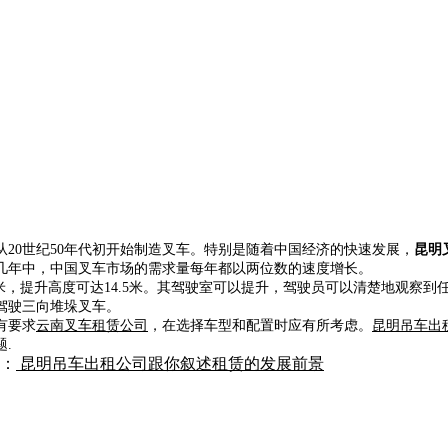
从20世纪50年代初开始制造叉车。特别是随着中国经济的快速发展，
昆明
几年中，中国叉车市场的需求量每年都以两位数的速度增长。
.0米，提升高度可达14.5米。其驾驶室可以提升，驾驶员可以清楚地观
驾驶三向堆垛叉车。
有要求
云南叉车租赁公司
，在选择车型和配置时应有所考虑。
昆明吊车出
.
：
昆明吊车出租公司跟你叙述租赁的发展前景